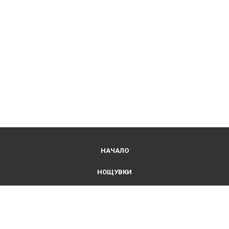
НАЧАЛО
НОЩУВКИ
ДЪЛГОСРОЧЕН НАЕМ
ФИТНЕС