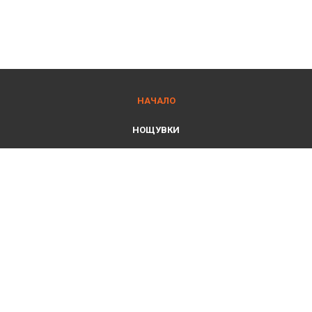
НАЧАЛО
НОЩУВКИ
ДЪЛГОСРОЧЕН НАЕМ
ФИТНЕС
ГАЛЕРИЯ
КОНТАКТИ
2026 © Millennia Rooms